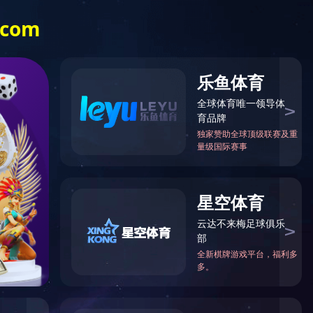
中
EN
成功案例
XINGKONG.COM